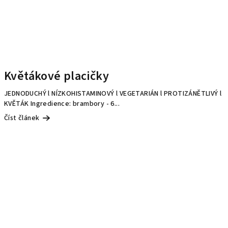
Květákové placičky
JEDNODUCHÝ l NÍZKOHISTAMINOVÝ l VEGETARIÁN l PROTIZÁNĚTLIVÝ l
KVĚTÁK Ingredience: brambory - 6...
Číst článek