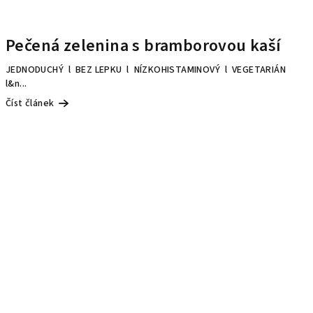
Pečená zelenina s bramborovou kaší
JEDNODUCHÝ l BEZ LEPKU l NÍZKOHISTAMINOVÝ l VEGETARIÁN
l&n...
Číst článek