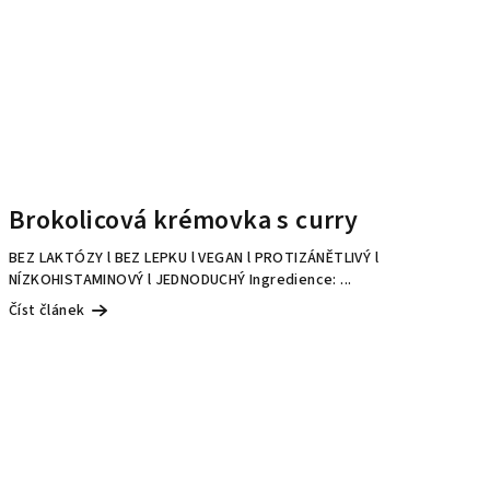
Brokolicová krémovka s curry
BEZ LAKTÓZY l BEZ LEPKU l VEGAN l PROTIZÁNĚTLIVÝ l
NÍZKOHISTAMINOVÝ l JEDNODUCHÝ Ingredience: ...
Číst článek