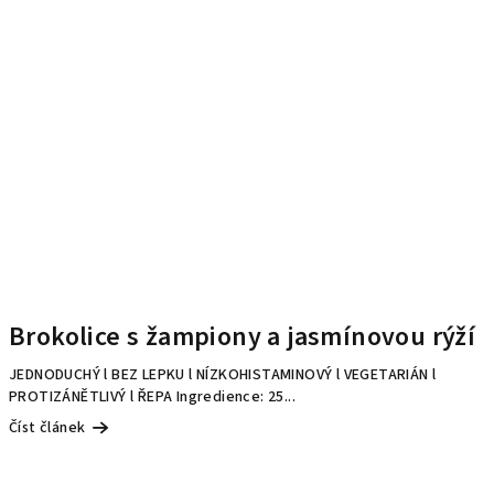
Brokolice s žampiony a jasmínovou rýží
JEDNODUCHÝ l BEZ LEPKU l NÍZKOHISTAMINOVÝ l VEGETARIÁN l
PROTIZÁNĚTLIVÝ l ŘEPA Ingredience: 25...
Číst článek