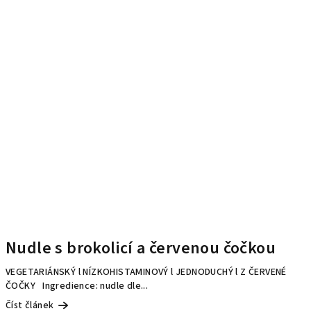
Nudle s brokolicí a červenou čočkou
VEGETARIÁNSKÝ l NÍZKOHISTAMINOVÝ l JEDNODUCHÝ l Z ČERVENÉ
ČOČKY Ingredience: nudle dle...
Číst článek