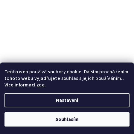
Tento web používá soubory cookie. Dalším procházením
tohoto webu vyjadřujete souhlas s jejich používáním..
Více informací
zde
.
Nastavení
Barevně zapečené brambory
Souhlasím
JEDNODUCHÝ l BEZ LEPKU l NÍZKOHISTAMINOVÝ l VEGETARIÁN l
PROTIZÁNĚTLIVÝ l ŘEPA Ingredience: br...