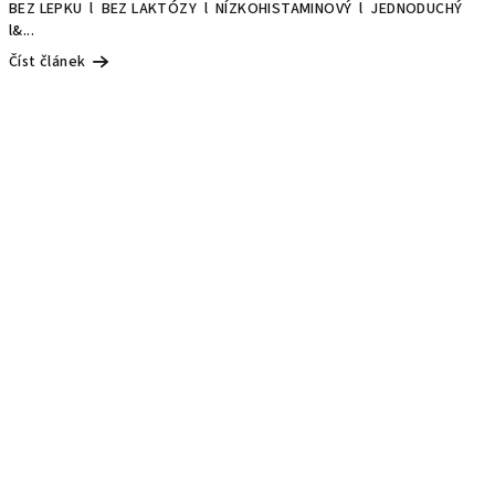
BEZ LEPKU l BEZ LAKTÓZY l NÍZKOHISTAMINOVÝ l JEDNODUCHÝ
l&...
Číst článek