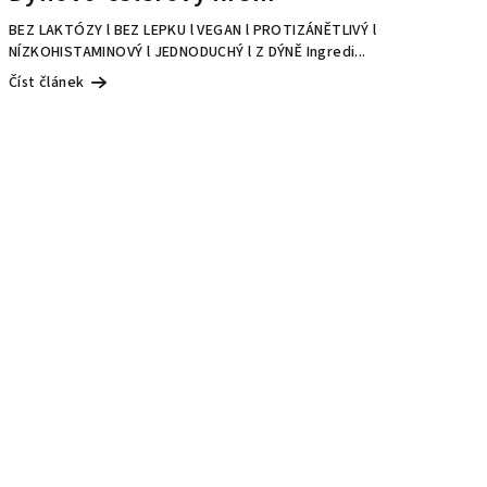
BEZ LAKTÓZY l BEZ LEPKU l VEGAN l PROTIZÁNĚTLIVÝ l
NÍZKOHISTAMINOVÝ l JEDNODUCHÝ l Z DÝNĚ Ingredi...
Číst článek