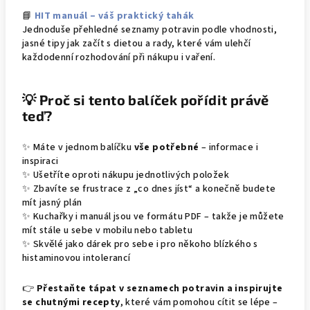
📘
HIT manuál – váš praktický tahák
Jednoduše přehledné seznamy potravin podle vhodnosti,
jasné tipy jak začít s dietou a rady, které vám ulehčí
každodenní rozhodování při nákupu i vaření.
💡
Proč si tento balíček pořídit právě
teď?
✨ Máte v jednom balíčku
vše potřebné
– informace i
inspiraci
✨ Ušetříte oproti nákupu jednotlivých položek
✨ Zbavíte se frustrace z „co dnes jíst“ a konečně budete
mít jasný plán
✨ Kuchařky i manuál jsou ve formátu PDF – takže je můžete
mít stále u sebe v mobilu nebo tabletu
✨ Skvělé jako dárek pro sebe i pro někoho blízkého s
histaminovou intolerancí
👉
Přestaňte tápat v seznamech potravin a inspirujte
se chutnými recepty
, které vám pomohou cítit se lépe –