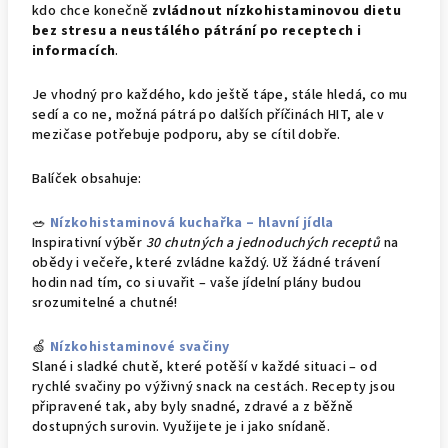
kdo chce konečně
zvládnout nízkohistaminovou dietu
bez stresu a neustálého pátrání po receptech i
informacích
.
Je vhodný pro každého, kdo ještě tápe, stále hledá, co mu
sedí a co ne, možná pátrá po dalších příčinách HIT, ale v
mezičase potřebuje podporu, aby se cítil dobře.
Balíček obsahuje:
🥗
Nízkohistaminová kuchařka – hlavní jídla
Inspirativní výběr
30 chutných a jednoduchých receptů
na
obědy i večeře, které zvládne každý. Už žádné trávení
hodin nad tím, co si uvařit – vaše jídelní plány budou
srozumitelné a chutné!
🍏
Nízkohistaminové svačiny
Slané i sladké chutě, které potěší v každé situaci – od
rychlé svačiny po výživný snack na cestách. Recepty jsou
připravené tak, aby byly snadné, zdravé a z běžně
dostupných surovin. Využijete je i jako snídaně.