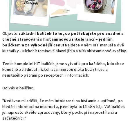
Objevte
základní balíček toho, co potřebujete pro snadné a
chutné stravování s histaminovou intolerancí – jedním
balíčkem a za výhodnější cenu!
Najdete v něm HIT manuál a dvě
kuchařky - Nízkohistaminová hlavní jídla a Nízkohistaminové svačiny.
Tento kompletní HIT balíček jsme vytvořili pro každého, kdo chce
konečně zvládnout nízkohistaminovou dietu bez stresu a
neustálého pátrání po receptech i informacích.
Od vás o balíčku:
"Nedávno mi sdělili, že mám intoleranci na histamin a upřímně, po
hledání informací na internetu, jsem byla totálně v háji. Váš balíček
je naprosto skvěle zpracovaný, který pochopí i naprostí laici a
začátečníci."