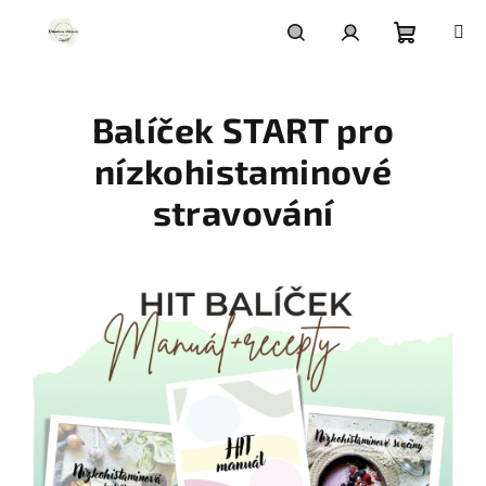
Přejít
na
obsah
Nákupní
Hledat
Přihlášení
Balíček START pro
košík
nízkohistaminové
stravování