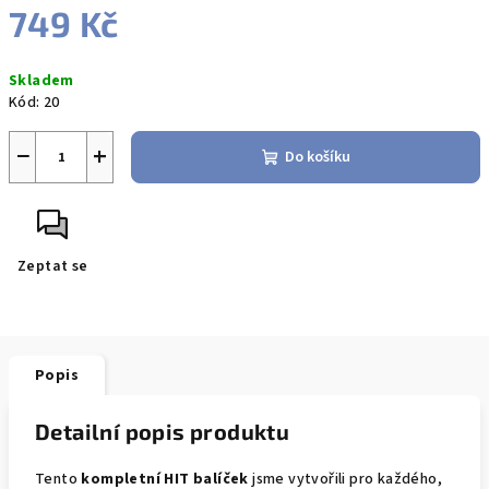
749 Kč
Měrná
Skladem
cena:
Kód:
20
−
+
Do košíku
Zeptat se
Popis
Detailní popis produktu
Tento
kompletní HIT balíček
jsme vytvořili pro každého,