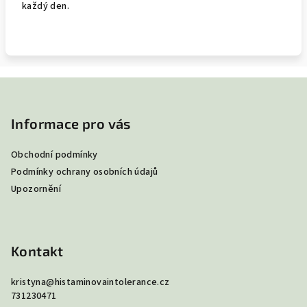
každý den.
Z
á
p
Informace pro vás
a
Obchodní podmínky
t
Podmínky ochrany osobních údajů
í
Upozornění
Kontakt
kristyna
@
histaminovaintolerance.cz
731230471