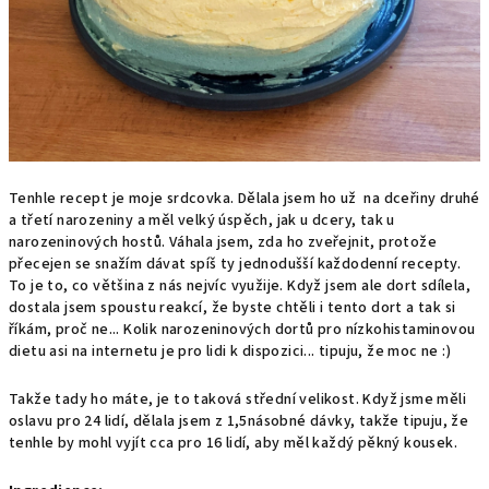
Tenhle recept je moje srdcovka. Dělala jsem ho už na dceřiny druhé
a třetí narozeniny a měl velký úspěch, jak u dcery, tak u
narozeninových hostů. Váhala jsem, zda ho zveřejnit, protože
přecejen se snažím dávat spíš ty jednodušší každodenní recepty.
To je to, co většina z nás nejvíc využije. Když jsem ale dort sdílela,
dostala jsem spoustu reakcí, že byste chtěli i tento dort a tak si
říkám, proč ne... Kolik narozeninových dortů pro nízkohistaminovou
dietu asi na internetu je pro lidi k dispozici... tipuju, že moc ne :)
Takže tady ho máte, je to taková střední velikost. Když jsme měli
oslavu pro 24 lidí, dělala jsem z 1,5násobné dávky, takže tipuju, že
tenhle by mohl vyjít cca pro 16 lidí, aby měl každý pěkný kousek.