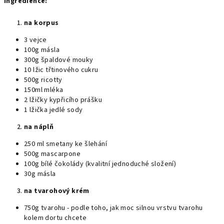
Ingredience:
na
korpus
3 vejce
100g másla
300g špaldové mouky
10 lžic třtinového cukru
500g ricotty
150ml mléka
2 lžičky kypřicího prášku
1 lžička jedlé sody
na náplň
250 ml smetany ke šlehání
500g mascarpone
100g bílé čokolády (kvalitní jednoduché složení)
30g másla
na tvarohový krém
750g tvarohu - podle toho, jak moc silnou vrstvu tvarohu
kolem dortu chcete