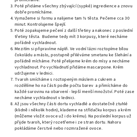
Poté přidáme všechny zbývající (sypké) ingredience a znovu
dobře promícháme.
Vymažeme si formu a nalijeme tam ⅓ těsta. Pečeme cca 30
minut. Kontrolujeme špejlí.
Poté zopakujeme pečení z další třetiny a nakonec z poslední
třetiny těsta. Budeme tedy mít 3 korpusy, které necháme
pořádně vychladnout.
Mezitím si připravíme náplň. Ve vodní lázni roztopíme bílou
čokoládu a máslo, postupně přiléváme smetanu ke šlehání a
pořádně mícháme. Poté přelijeme krém do mísy a necháme
vychladnout. Po vychladnutí přidáme mascarpone. Krém
udržujeme v lednici.
Tvaroh smícháme s roztopeným máslem a cukrem a
rozdělíme ho na části podle počtu barev a přimícháme do
každé surovinu na obarvení - lepší menší množství. Poté zase
necháme vychladnout v lednici.
Až jsou všechny části dortu vychladlé a dostatečně ztuhlé
(klidně i několik hodin), klademe na střídačku korpus a krém
(můžeme vložit ovoce už i do krému). Na poslední korpus už
přijde tvaroh, který rozetřeme i ze stran dortu. Nahoru
pokládáme čerstvé nebo rozmražené ovoce.