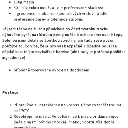
150g másla
50-100g cukru moučka - dle preferované sladkosti
ingredience na obarvení jednotlivých vrstev - podle
preference barev a tolerance surovin.
Já jsem třeba na žlutou přimíchala do části tvarohu trochu
dýňového pyré, na růžovou jsem použila trochu rozmixované řepy.
Zelenou jsem dělala se špetkou spiruliny, ale tady zase pozor,
použijte to, co víte, že je pro vás bezpečné. Případně použijte
nějaké kvalitní potravinářské barvivo (ale i tady je potřeba pohlídat
ingredience)
případně tolerované ovoce na dozdobení
Postup:
Připravíme si ingredience na korpus. Dáme rozehřát troubu
na 170°C.
Rozehřejeme máslo. Ve velké míse k máslu přidáme vejce
(máslo nesmí být moc horké), mléko, ricottu. Vše dobře
promícháme.