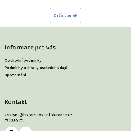
Další článek
Z
á
p
Informace pro vás
a
Obchodní podmínky
t
Podmínky ochrany osobních údajů
í
Upozornění
Kontakt
kristyna
@
histaminovaintolerance.cz
731230471