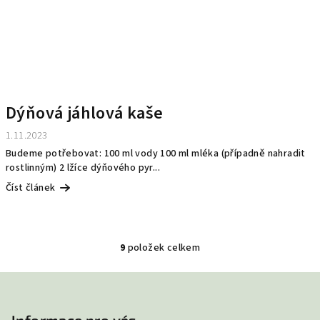
Dýňová jáhlová kaše
1.11.2023
Budeme potřebovat: 100 ml vody 100 ml mléka (případně nahradit
rostlinným) 2 lžíce dýňového pyr...
Číst článek
9
položek celkem
O
v
Z
l
á
á