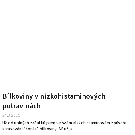
Bílkoviny v nízkohistaminových
potravinách
24.3.2026
Už od úplných začátků jsem ve svém nízkohistaminovém způsobu
stravování “honila” bílkoviny. Ať už js...