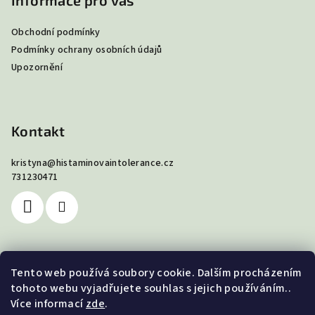
p
Informace pro vás
d
a
a
c
Obchodní podmínky
t
í
Podmínky ochrany osobních údajů
í
p
Upozornění
r
v
k
y
Kontakt
v
ý
kristyna
@
histaminovaintolerance.cz
p
731230471
i
s
u
Tento web používá soubory cookie. Dalším procházením
Nákupní košík
tohoto webu vyjadřujete souhlas s jejich používáním..
Více informací
zde
.