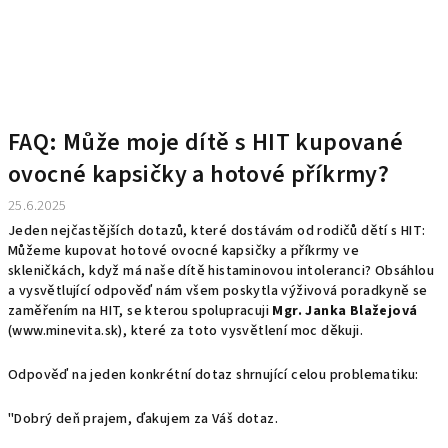
FAQ: Může moje dítě s HIT kupované
ovocné kapsičky a hotové příkrmy?
25.6.2025
Jeden nejčastějších dotazů, které dostávám od rodičů dětí s HIT: 
Můžeme kupovat hotové ovocné kapsičky a příkrmy ve 
skleničkách, když má naše dítě histaminovou intoleranci? 
Obsáhlou 
a vysvětlující odpověď nám všem poskytla výživová poradkyně se 
zaměřením na HIT, se kterou spolupracuji 
Mgr. Janka Blažejová
(www.minevita.sk), které za toto vysvětlení moc děkuji. 
Odpověď na jeden konkrétní dotaz shrnující celou problematiku: 
"Dobrý deň prajem, ďakujem za Váš dotaz.