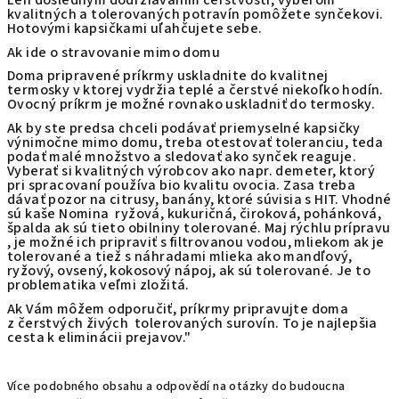
kvalitných a tolerovaných potravín pomôžete synčekovi.
Hotovými kapsičkami uľahčujete sebe.
Ak ide o stravovanie mimo domu
Doma pripravené príkrmy uskladnite do kvalitnej
termosky v ktorej vydržia teplé a čerstvé niekoľko hodín.
Ovocný príkrm je možné rovnako uskladniť do termosky.
Ak by ste predsa chceli podávať priemyselné kapsičky
výnimočne mimo domu, treba otestovať toleranciu, teda
podať malé množstvo a sledovať ako synček reaguje.
Vyberať si kvalitných výrobcov ako napr. demeter, ktorý
pri spracovaní používa bio kvalitu ovocia. Zasa treba
dávať pozor na citrusy, banány, ktoré súvisia s HIT. Vhodné
sú kaše Nomina ryžová, kukuričná, čiroková, pohánková,
špalda ak sú tieto obilniny tolerované. Maj rýchlu prípravu
, je možné ich pripraviť s filtrovanou vodou, mliekom ak je
tolerované a tiež s náhradami mlieka ako mandľový,
ryžový, ovsený, kokosový nápoj, ak sú tolerované. Je to
problematika veľmi zložitá.
Ak Vám môžem odporučiť, príkrmy pripravujte doma
z čerstvých živých tolerovaných surovín. To je najlepšia
cesta k eliminácii prejavov."
Více podobného obsahu a odpovědí na otázky do budoucna 