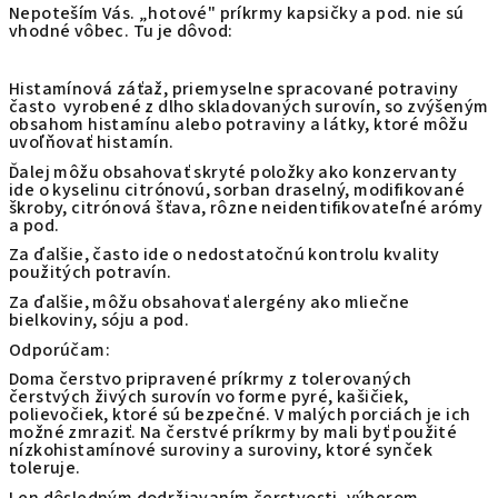
Nepoteším Vás. „hotové" príkrmy kapsičky a pod. nie sú
vhodné vôbec. Tu je dôvod:
Histamínová záťaž, priemyselne spracované potraviny
často vyrobené z dlho skladovaných surovín, so zvýšeným
obsahom histamínu alebo potraviny a látky, ktoré môžu
uvoľňovať histamín.
Ďalej môžu obsahovať skryté položky ako konzervanty
ide o kyselinu citrónovú, sorban draselný, modifikované
škroby, citrónová šťava, rôzne neidentifikovateľné arómy
a pod.
Za ďalšie, často ide o nedostatočnú kontrolu kvality
použitých potravín.
Za ďalšie, môžu obsahovať alergény ako mliečne
bielkoviny, sóju a pod.
Odporúčam:
Doma čerstvo pripravené príkrmy z tolerovaných
čerstvých živých surovín vo forme pyré, kašičiek,
polievočiek, ktoré sú bezpečné. V malých porciách je ich
možné zmraziť. Na čerstvé príkrmy by mali byť použité
nízkohistamínové suroviny a suroviny, ktoré synček
toleruje.
Len dôsledným dodržiavaním čerstvosti, výberom