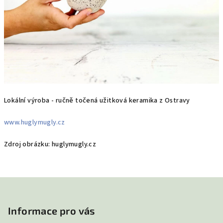
Lokální výroba - ručně točená užitková keramika z Ostravy
www.huglymugly.cz
Zdroj obrázku: huglymugly.cz
Z
á
p
Informace pro vás