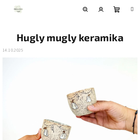
Přejít
na
obsah
Nákupní
Hledat
Přihlášení
Hugly mugly keramika
košík
14.10.2025