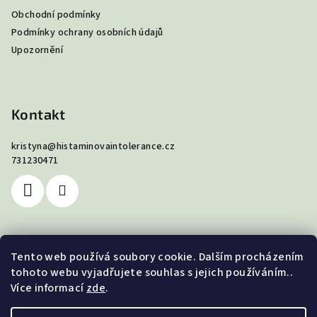
a
Obchodní podmínky
t
Podmínky ochrany osobních údajů
í
Upozornění
Kontakt
kristyna
@
histaminovaintolerance.cz
731230471
Tento web používá soubory cookie. Dalším procházením
Nákupní košík
tohoto webu vyjadřujete souhlas s jejich používáním..
Více informací
zde
.
0
ks /
0 Kč